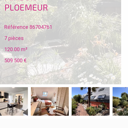
PLOEMEUR
Référence
86704761
7 pièces
120.00
m²
509 500 €