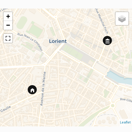
+
−
Leaflet