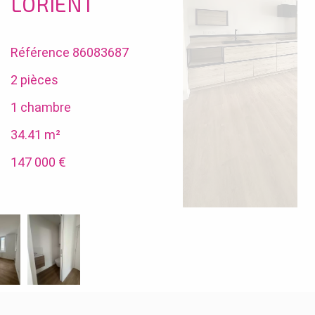
LORIENT
Référence
86083687
2 pièces
1 chambre
34.41
m²
147 000 €