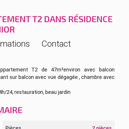
TEMENT T2 DANS RÉSIDENCE
NIOR
rmations
Contact
 appartement T2 de 47m²environ avec balcon
nnant sur balcon avec vue dégagée , chambre avec
/24, restauration, beau jardin
MAIRE
Pièces
2 pièces