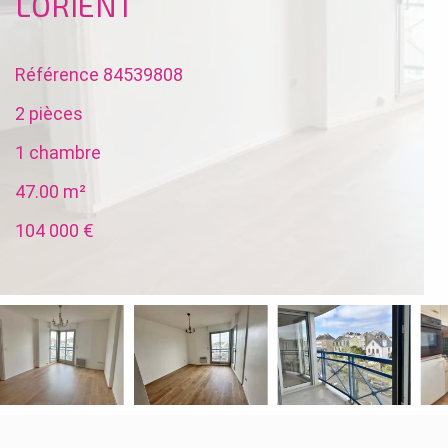
LORIENT
Référence
84539808
2 pièces
1 chambre
47.00
m²
104 000 €